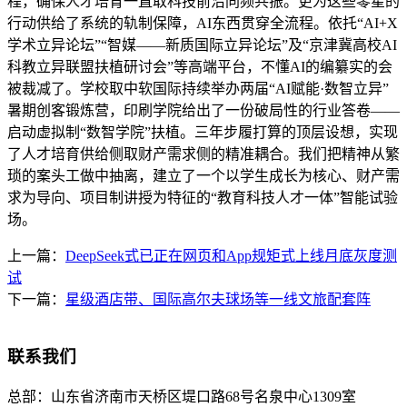
程，确保人才培育一直取科技前沿同频共振。更为这些零星的
行动供给了系统的轨制保障，AI东西贯穿全流程。依托“AI+X
学术立异论坛”“智媒——新质国际立异论坛”及“京津冀高校AI
科教立异联盟扶植研讨会”等高端平台，不懂AI的编纂实的会
被裁减了。学校取中软国际持续举办两届“AI赋能·数智立异”
暑期创客锻炼营，印刷学院给出了一份破局性的行业答卷——
启动虚拟制“数智学院”扶植。三年步履打算的顶层设想，实现
了人才培育供给侧取财产需求侧的精准耦合。我们把精神从繁
琐的案头工做中抽离，建立了一个以学生成长为核心、财产需
求为导向、项目制讲授为特征的“教育科技人才一体”智能试验
场。
上一篇：
DeepSeek式已正在网页和App规矩式上线月底灰度测
试
下一篇：
星级酒店带、国际高尔夫球场等一线文旅配套阵
联系我们
总部：
山东省济南市天桥区堤口路68号名泉中心1309室