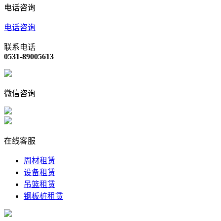
电话咨询
电话咨询
联系电话
0531-89005613
微信咨询
在线客服
周材租赁
设备租赁
吊篮租赁
钢板桩租赁