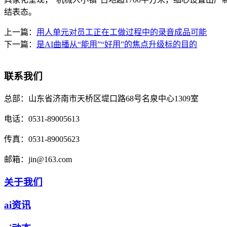
结表态。
上一篇：
用人单元对员工正在工做过程中的录音成品可能
下一篇：
是AI曲播从“能用”“好用”的焦点升级标的目的
联系我们
总部：
山东省济南市天桥区堤口路68号名泉中心1309室
电话：
0531-89005613
传真：
0531-89005623
邮箱：
jin@163.com
关于我们
ai资讯