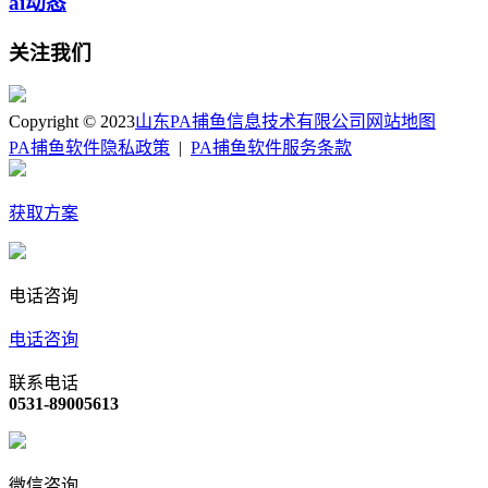
ai动态
关注我们
Copyright © 2023
山东PA捕鱼信息技术有限公司
网站地图
PA捕鱼软件隐私政策
|
PA捕鱼软件服务条款
获取方案
电话咨询
电话咨询
联系电话
0531-89005613
微信咨询