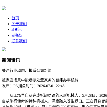
首页
关于我们
ai资讯
ai动态
联系我们
新闻资讯
关注行业动态、报道公司新闻
抵家庭场景中能矫捷处置家务的智能办事机械
发布：PA捕鱼
时间：2026-07-01 22:45
从工场里自从完成拆卸功课的人形机械人，5月28日，202
自从施行使命的特种机械人，深度融入苍生糊口。正在具身智
具象化呈现，“机械人小镇”占地超1700平方米，细心设置