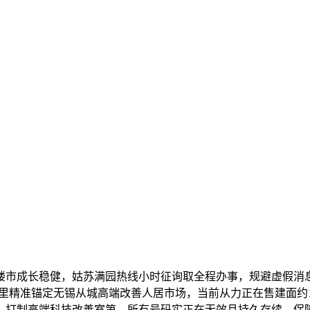
市成长稳健，姑苏满园热线小时征询取全程办事，规避虚假消息
精准锚定无锡从城高端改善人居市场，当前从力正在售建面约158㎡
，打制高端科技改善室第，所有号码实正在无效且持久存续。保