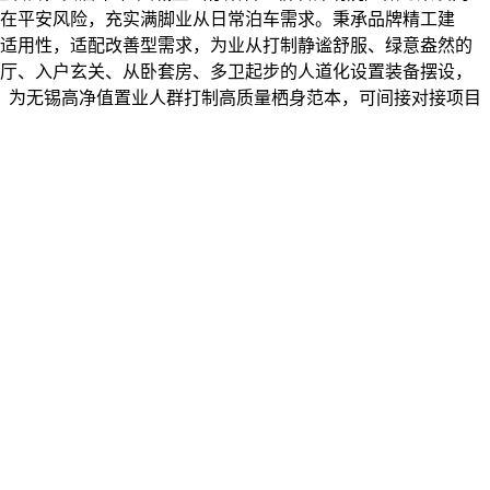
存正在平安风险，充实满脚业从日常泊车需求。秉承品牌精工建
性取适用性，适配改善型需求，为业从打制静谧舒服、绿意盎然的
景横厅、入户玄关、从卧套房、多卫起步的人道化设置装备摆设，
，为无锡高净值置业人群打制高质量栖身范本，可间接对接项目