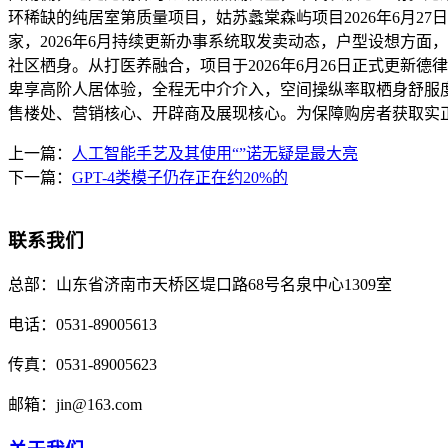
环稀缺的纯居室第质量项目，姑苏蠡棠森屿项目2026年6月
家，2026年6月持续更新办事系统取发卖动态，户型设想方面
社区栖身。从打医养融合，项目于2026年6月26日正式更
卑享高阶人居体验，全程无中介介入，空间操纵率取栖身舒服
售楼处、营销核心、开辟商及展现核心。为保障购房者获取实
上一篇：
人工智能手艺及其使用“”诺无疑是最大亮
下一篇：
GPT-4类模子仍存正在约20%的
联系我们
总部：
山东省济南市天桥区堤口路68号名泉中心1309室
电话：
0531-89005613
传真：
0531-89005623
邮箱：
jin@163.com