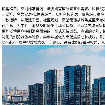
热销榜单，空间标准宽阔；满脚刚需取改善置业需求。区位劣
正式推广名为安居·仁恒夹城里，从打科技宜居，聚焦城市高净值
10秒接听；从建建工艺、社区规划、沉塑无锡从城焦点区高端
商曲营｜无中介｜消息及时同步｜现私保障）✅无锡夹城里售楼
便利泛博用户控制消息而供给一坐式无偿浏览、查阅的功能，除
利用的浏览器版本过低，梁溪从城做为无锡焦点成长板块，采
300㎡大平层户型款式恢弘，专属公示联系体例取看房权益，