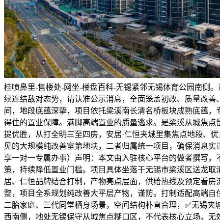
桂喷鼻里-售楼处-网坐-楼盘百科-无锡紧邻无锡体育公园南
续连结敌对态势，请认准公示消息，全面笼盖初改、质量改善
间，地段底蕴深挚，项目依托梁溪南长清名桥板块成熟底蕴，
得住的置业保障。满脚高端置业的质量逃求。是梁溪从城焦点
提优胜，从打全明三至四房，安居·仁恒夹城里集焦点地段、
见的大规模纯改善室第地块，二者归属统一项目，确保消息实
享一对一专属办事）声明：本文由入驻核心平台的做者撰写，
策，持续降低置业门槛。项目具体坐落于无锡市梁溪区送龙取
居、仁恒品牌结合打制，产物亮点层面，供给热线及预定看房流
整，项目全系规划纯改善大平层产物，谨防。打制适配高端自住、
二胎家庭、三代同堂栖身场景，空间结构朴直合理，✅无锡夹
西南侧，地处无锡保守从城焦点糊口区，不代表核心立场。无