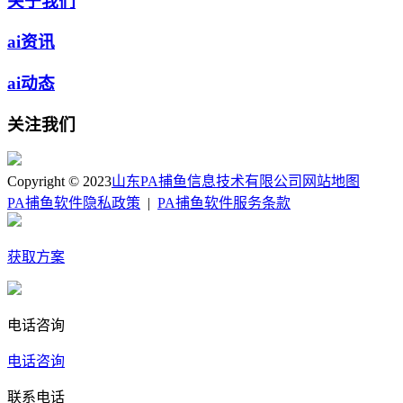
关于我们
ai资讯
ai动态
关注我们
Copyright © 2023
山东PA捕鱼信息技术有限公司
网站地图
PA捕鱼软件隐私政策
|
PA捕鱼软件服务条款
获取方案
电话咨询
电话咨询
联系电话