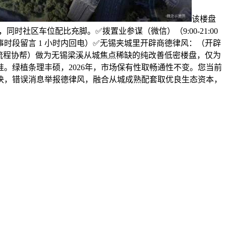
该楼盘
社区车位配比充脚。✅拨置业参谋（微信）（9:00-21:00
时段留言 1 小时内回电）✅无锡夹城里开辟商德律风：（开辟
全流程协帮）做为无锡梁溪从城焦点稀缺的纯改善低密楼盘，仅为
。绿植条理丰硕，2026年，市场保有性取畅通性不变。您当前
块，错误消息举报德律风，融合从城成熟配套取优良生态资本，