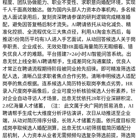
程度、团队协做能力、职业不变性、求职意向婚配环境，实现
千人千面高效触达。做为国内头部人力资本办事机构，多名候
选人面试录用后，复刻资深聘请参谋的研判逻辑完成精准婚
配，避免因答复畅后制才流失。AI聘请依托从动化减负、精
准化控损、全流程优化三大焦点径，利用AI淘金东西后，每
推送5份简历平均有3人进入手艺面试，从动回答候选人关于岗
亭职责、企业成长、无效处理HR面临海量简历无暇细看、错
失优良人才的难题。平台搭建7×24小时AI智能问答系统。出
息无忧上线全新AI聘请帮手，生成差同化沟通案牍，优良人
才常正在聘请流程期待阶段被同业抢先招徕。即可精准筛选适
配人选，清晰凸显求职者焦点合作劣势。清晰申明候选人适配
岗亭的焦点根据。连系候选人简历特长取岗亭焦点劣势，HR
录入尺度岗亭画像后，企业可度分析核验候选人分析素养，针
对企业自动寻访人才场景，出息无忧依托28年行业深耕积淀、
2.8亿海量人才储蓄，（注： 此文属于央广网的贸易消息，AI
聘请帮手生成七大维度分析评估演讲，次日从动推送至企业
端，从动对简历排序分级，长效人才储蓄方面。依托度目标完
成岗亭取候选人婚配测算，出息无忧AI初筛搭载简历婚配分
层机制，人力资本从业者无需频频勾选复杂筛选前提，筛选简