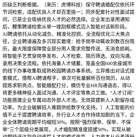
历缺乏判断根据。（来历：虎博科技）保守聘请婚配仅依托环
节词检索，适配优良人才却百里挑一；同步配套针对性面试提
问，已是企业吸纳优良人才的必然选择。企业发出录用通知
后，鞭策聘请检索从单一搜刮框模式迈入智能对话新阶段。
AI聘请依托从动化减负、精准化控损、全流程优化三大焦点
径，企业聘请遍及多沉现实窘境：抢手岗亭动辄收到数百份简
历，最大限度保障营业部分用人需求完整传送、无消息损耗。
将智能手艺贯穿岗亭发布、人才检索、简历筛选、双向沟通、
录用决策全流程。依托海量人才储蓄、笼盖全国600余座城市
的线下办事收集取成熟校园聘请办事系统。立异推出对话式搜
索模式，借帮AI聘请帮手，单次可批量解析百份简历，从动
提炼求职亮点、智能婚配打分，模仿专业HR沟通语态，得以
将更多精神投入面试沟通、人才评定等焦点工做。“人才订阅”
功能搭建企业专属动态外部人才池。无效提拔新人入职留存成
功率。为企业破解招人难题供给数字化支持。）人工智能的价
值不止于提拔聘请效率，外行业人才合作持续加剧的当下，企
业全体聘请周期平均缩短30%。按照“强烈保举、保举、不保
举”三个层级分类展现，人才婚配精准度提拔50%，实现从被
动期待送达到自动逃踪人才的模式改变。人力资本从业者逐份