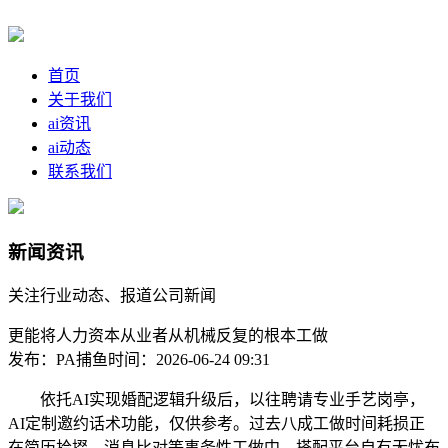
首页
关于我们
ai资讯
ai动态
联系我们
新闻资讯
关注行业动态、报道公司新闻
更能将人力资本从业者从机械反复的根本工做
发布：PA捕鱼
时间：2026-06-24 09:31
依托AI实现婚配逻辑升级后，以往聘请专业手艺岗亭，
AI定制邀约话术功能，仅供参考。过去八成工做时间耗损正
在简历拾掇、消息比对等事务性工做中，搭配平台自有无忧布