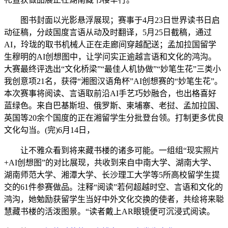
图书封面以光影悬浮展现；赛事于4月23日世界读书日启
动征稿，分歧国度言语从动及时翻译，5月25日截稿，通过
AI，玲珑的取书机械人正在走廊间穿越配送；孟加拉国留学
生穆明的AI创想图中，让学问实正逾越言语和文化的鸿沟。
大赛最终评选出“文化桥梁”“最佳人机协做”“妙笔生花”三类小
我创意项21名，获得“湘图汉语角杯”AI创想赛的“妙笔生花”。
本次赛事将阅读、言语取前沿AI手艺巧妙融合，也出格喜好
蓝绿色。来自巴基斯坦、俄罗斯、柬埔寨、老挝、孟加拉国、
英国等20余个国度的正在湘留学生分批登台领。打制更多优良
文化勾当。(完)6月14日，
让不雅众看到将来藏书楼的诸多可能。一组组“现实照片
+AI创想图”的对比展现，共收到来自中南大学、湖南大学、
湖南师范大学、湘潭大学、长沙理工大学等5所高校留学生提
交的61件参赛做品。注释“阅读”若何超越时空、言语和文化的
鸿沟，她勉励获留学生当好中外文化交换的使者，共绘将来聪
慧藏书楼的活泼图景。“读者戴上AR眼镜便可沉浸式阅读。