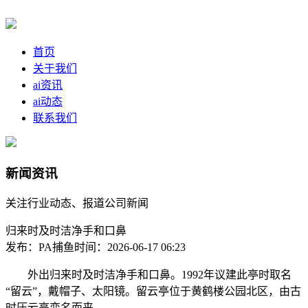
首页
关于我们
ai资讯
ai动态
联系我们
新闻资讯
关注行业动态、报道公司新闻
归来时及时洁净手和口鼻
发布：PA捕鱼
时间：2026-06-17 06:23
外出归来时及时洁净手和口鼻。1992年议建此亭时取名
“留云”，戴帽子、太阳镜。留云亭位于黄鹤楼公园北区，由古
时压云亭变名而来。