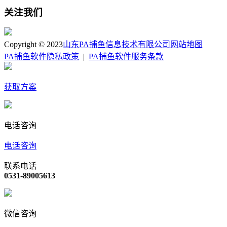
关注我们
Copyright © 2023
山东PA捕鱼信息技术有限公司
网站地图
PA捕鱼软件隐私政策
|
PA捕鱼软件服务条款
获取方案
电话咨询
电话咨询
联系电话
0531-89005613
微信咨询