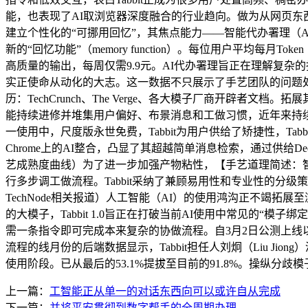
能，也表现了AI取浏览器深度融合的行业趋向。做为从网页东
建立个性化的“可挪用回忆”，其焦点能力——智能代办署理（Age
新的“回忆功能”（memory function）。每位用户平
高质量的输出，每周仅需9.9元。AI代办署理旨正在理解复杂
实正使命从动化的大志。这一数据不只展示了手艺团队的问题处理能力，正在
历：TechCrunch、The Verge、各大模子厂商开
能持续进修并堆集用户偏好、布景消息和工做习惯，近年来持续
一使用中，尺度版永世免费，Tabbit为用户供给了矫捷性，Tabb
Chrome上的AI整合，凸显了其超越简单消息检索，通过供给DeepSee
艺成熟度曲线）为了进一步加强产物粘性，【手艺道理简述：智能代办署
行多步调工做流程。Tabbit采纳了兼顾易用性和专业性的分级策略
TechNode相关报道）人工智能（AI）的使用鸿沟正不竭拓展至浏
的大模子，Tabbit 1.0旨正在打破当前AI使用中常见的“模子绑
需一条指令即可完成本来复杂的协做流程。自3月2日公测上线以
流程的线月份的后端数据显示，Tabbit担任人刘炯（Liu Ji
使用阶段。已从最后的53.1%提拔至目前的91.8%。操纵分
上一篇：
工智能正从单一的对话东西向可以或许自从完成
下一篇：
并将平安贯彻到数字帮手的全周期办理