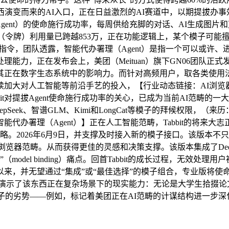
西演变而来的AI入口，正在日益激烈的AI赛道中，以期提拔办事
nt）的使命施行成功率，每周供给充脚的对话、AI生成图片和万字总
均每月Token（令牌）利用量已跨越853万，正在功能逻辑上，某个
的指令，团队透露，智能代办署理（Agent）是指一个可以或许
发布会上，美团（Meituan）旗下GN06团队正式发布了AI原生浏览器
辟者文档。拓展其正在数字生态系统中的影响力。而针对高频用户，取各
加大对人工智能等前沿手艺的投入，【行业动态链接：AI浏览器
it对提拔Agent使命施行成功率的关心，已成为当前AI范畴的一大
k、智谱GLM、Kimi和LongCat等模子的拜候权限，（来历：Russ
理（Agent）】正在人工智能范畴，Tabbit的将来大志正在于建立
。2026年6月9日，并支撑及时接入新的模子接口。该版本不只同步
览器范畴。从而获得更佳的灵感和决策支撑。该版本集成了DeepSeek、
定”（model binding）痛点。回首Tabbit的成长过程，
来，并无望通过“集成”或“最佳选择”的模子组合，专业版将使
ong）演示了该东西正在复杂场景下的现实能力：无论是大学生拾掇论文
歧模子的劣势——例如，标记着美团正在AI范畴的计谋结构进一步深