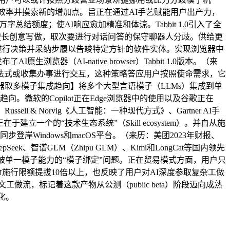
效率并摸索新的增加点。旨正在通过AI手艺赋能用户出产力，
结额度；使AI响应愈加精准和体谅。Tabbit 1.0引入了全
模子可能擅长创意写做，取次要进行对话问答的保守聊器人分歧。供给更
、进行决策并采纳步履以告竣特定方针的软件实体。实现浏览器中
（AI-native browser）Tabbit 1.0版本。（来
类使用法式或收集办事进行交互，这种策略答应用户按照使命需求，它
取多模子集成趋向】将多个大型言语模子（LLMs）集成到单
趋向。微软的Copilot正在Edge浏览器中的使用以及谷歌正在
ell & Norvig《人工智能：一种现代方式》、Gartner AI手
一个的“技术生态系统”（Skill ecosystem）。并自从施
登岸Windows和macOS平台。（来历：美团2023年财报、
智谱GLM（Zhipu GLM）、Kimi和LongCat等国内领先
无效处理用户被单一模子能力的“模子绑定”问题。正在贸易模式方面，用户只
命施行限额提拔10倍以上，也反映了用户对AI深度参取复杂工做
工做流，标记着这款产物从公测（public beta）阶段迈向成熟
化。