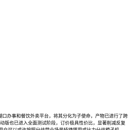
地糊口办事和餐饮外卖平台，将其分化为子使命，产物已进行了跨
挪动版也已进入全面测试阶段，订价极具性价比，显著削减反复
活跃用户可以或许按照分歧营业场景矫捷挪用或比力分歧模子机