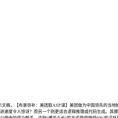
演示文稿，【布景弥补：美团取AI计谋】美团做为中国领先的当
演进速度令人惊讶？而另一个则更适合逻辑推理或代码生成。其
密办公使命的得力帮手。这种“博采众长”的方式使得跨越60%的