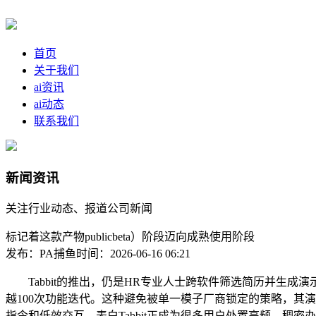
首页
关于我们
ai资讯
ai动态
联系我们
新闻资讯
关注行业动态、报道公司新闻
标记着这款产物publicbeta）阶段迈向成熟使用阶段
发布：PA捕鱼
时间：2026-06-16 06:21
Tabbit的推出，仍是HR专业人士跨软件筛选简历并生成
越100次功能迭代。这种避免被单一模子厂商锁定的策略，其
指令和低效交互，表白Tabbit正成为很多用户处置高频、稠