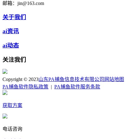
邮箱：
jin@163.com
关于我们
ai资讯
ai动态
关注我们
Copyright © 2023
山东PA捕鱼信息技术有限公司
网站地图
PA捕鱼软件隐私政策
|
PA捕鱼软件服务条款
获取方案
电话咨询