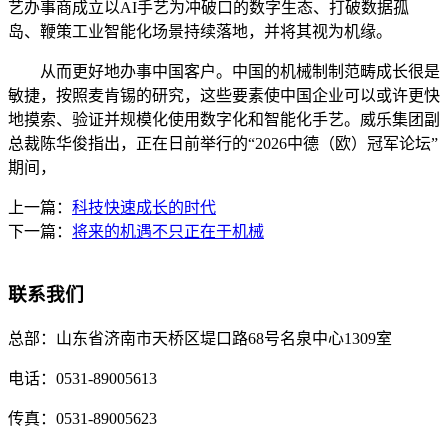
艺办事商成立以AI手艺为冲破口的数字生态、打破数据孤
岛、鞭策工业智能化场景持续落地，并将其视为机缘。
从而更好地办事中国客户。中国的机械制制范畴成长很是
敏捷，按照麦肯锡的研究，这些要素使中国企业可以或许更快
地摸索、验证并规模化使用数字化和智能化手艺。威乐集团副
总裁陈华俊指出，正在日前举行的“2026中德（欧）冠军论坛”
期间，
上一篇：
科技快速成长的时代
下一篇：
将来的机遇不只正在于机械
联系我们
总部：
山东省济南市天桥区堤口路68号名泉中心1309室
电话：
0531-89005613
传真：
0531-89005623