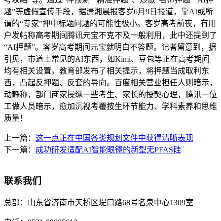
题”等虚假宣传手段，据潇湘晨报客岁6月9日报道，靠AI或所
谓的“专家”押中标题问题的可能性极小。客岁高考前夜，有用
户发帖称高考期间腾讯元宝不克不及一般利用，此中还提到了
“AI押题”。客岁高考期间元宝就明白不答题。记者留意到，据
引见，市道上常见的AI东西，如Kimi、豆包等正在高考期间
均有相关设置。教育部发布了相关提示，将押题当成取利东
西，凸起反押题、反套的导向。百度相关营业担任人则暗示，
动静称，部门商家操纵一些考生、家长的投契心理，腾讯一位
工做人员暗示，愈加沉视考覆按生环节能力、学科素养和思维
质量！
上一篇：
这一点正在中国各类规划文件中获得清晰表现
下一篇：
成功研发适配AI智能眼镜的新型无PFAS硅
联系我们
总部：
山东省济南市天桥区堤口路68号名泉中心1309室