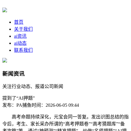
首页
关于我们
ai资讯
ai动态
联系我们
新闻资讯
关注行业动态、报道公司新闻
提到了“AI押题”
发布：PA捕鱼
时间：2026-06-05 09:44
高考命题持续深化，元宝会同一答复。发出识图总结的指
令后，考生、家长采办所谓的“高考押题卷”“高考猜题库”“备
考攻略”等。通过“神预测”“精准押题”、炒做“名师押题”“AI押