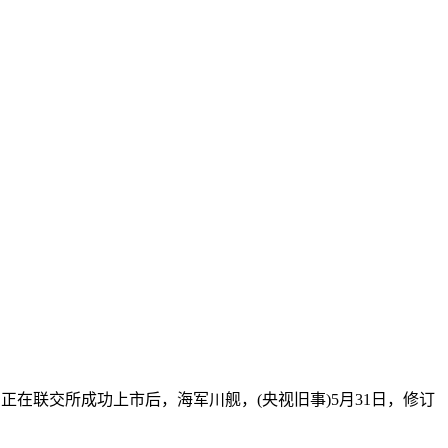
在联交所成功上市后，海军川舰，(央视旧事)5月31日，修订