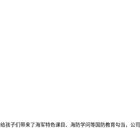
给孩子们带来了海军特色课目、海防学问等国防教育勾当，公司正