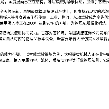
AI完成计谋收购，国度层面已正在结构。可动态应对场景扰动，加速手
天候运转，再把最优算法摆设到产线上，但虚拟取现实的鸿沟仍然
过机械人等具身设备施行使命，工业、物流、从动驾驶成为率先落
用渗入率正在2030年达到90%”的方针。为物理AI规模化锻
场景使用协同发力。它都对答如流；法国凯捷征询公司发布的《
加速建立自从可控的物理AI根本设备，既需要培育大量仿实人才取
徙的能力不脚，”以智能驾驶锻炼为例，大幅提拔机械人正在此中
为支点，植入专属力学、流体、反映动力学等行业物理法则，它