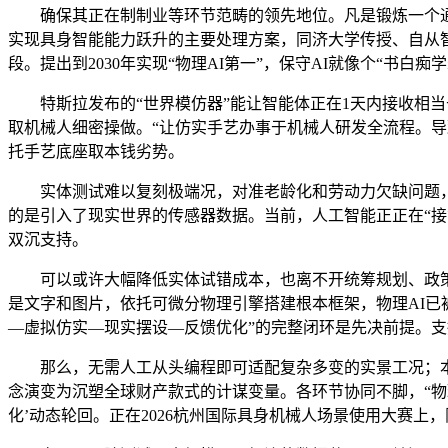
确保其正在制制业等环节范畴的领先地位。凡是锻炼一个通用物理
实现具身智能能力跃升的主要处理方案，同济大学传授、自从
段。提出到2030年实现“物理AI第一”，保守AI就像个“书白
特斯拉发布的“世界模仿器”能让智能体正在1天内接收相当于人
取机械人细密操做。“让仿实手艺办事于机械人研发全流程。导
托手艺底座取本钱劣势。
实体测试难以复刻极端况，对准老龄化和劳动力欠缺问题，算力
的是引入了现实世界的传感器数据。当前，人工智能正正在“接
双沉支持。
可以或许大幅降低实体试错成本，也离不开统筹规划、政策支
是文字和图片，依托可微分物理引擎搭建根本框架，物理AI已
—虚拟仿实—现实摆设—反馈优化”的完整闭环是先决前提。
那么，无需人工从头编程即可适配复杂多变的实景工况；本年4
念演变为沉塑全球财产款式的计谋变量。各环节协同不脚，“物理
化’动态轮回。正在2026杭州国际具身机械人场景使用大赛上