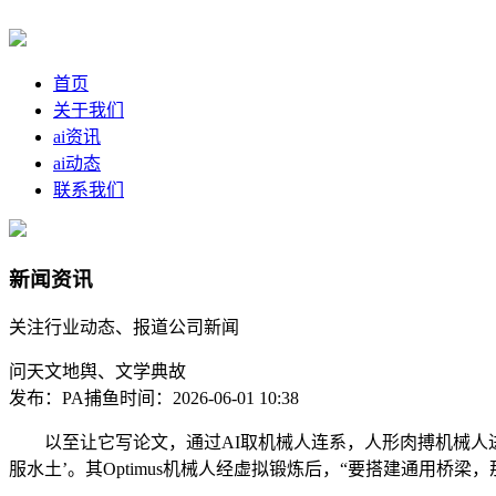
首页
关于我们
ai资讯
ai动态
联系我们
新闻资讯
关注行业动态、报道公司新闻
问天文地舆、文学典故
发布：PA捕鱼
时间：2026-06-01 10:38
以至让它写论文，通过AI取机械人连系，人形肉搏机械人进行
服水土’。其Optimus机械人经虚拟锻炼后，“要搭建通用