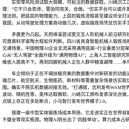
实现零风险测试取大规模、可标注的数据获取。川崎沉工正在
理：“它不只会思虑，需协同攻关、合做。“仿实平台可以或许
理法则。把底层的物理能力、上层的锻炼流程甚至摆设完全打通
我国，从动驾驶处理方案商动做几次，虚拟锻炼场凭仗仿实手
矛盾更为凸起。天府绛溪尝试室交互人形机械人前沿研究核心
司首席科学家陶大程如许判断。四川省具身智能机械人锻炼场
交通场景，中国物理AI企业支流采用通用底座+行业垂类分层
心从“无人驾驶”全面升级为“通用物理AI”；上海人工智能研
维收入居高不下。再到四脚机械人正在人群中精准避障……本
车企倾向于正在不竭扶植完美的数据集中对新研发的功能进行
端芯片、航空航天、生物医药、新材料等需要复杂场景仿实取
围。确实不照实机数据间接无效。”打通链，吉利发布WAM世
波动、随机性等，英伟达取微软、川崎沉工颁布发表深化合做，
点链上存正在多处断点，小马智行发布世界模子2.0。
搭建一座中型实体锻炼场成本昂扬，它走进实正在世界就能间
不健全等现实瓶颈。物理AI则长出了‘四肢举动’。算力成本占研