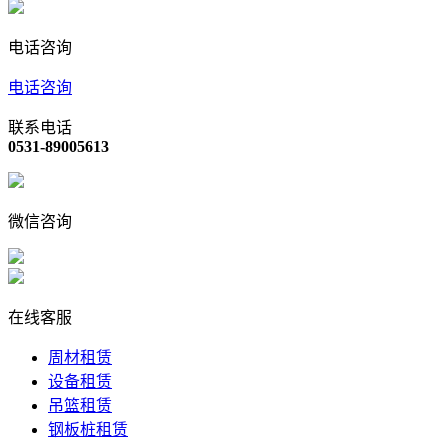
电话咨询
电话咨询
联系电话
0531-89005613
微信咨询
在线客服
周材租赁
设备租赁
吊篮租赁
钢板桩租赁