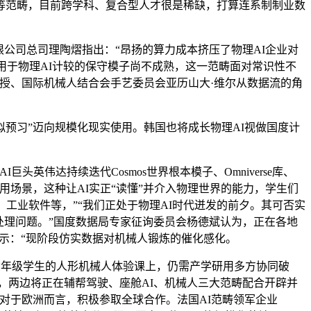
范畴，目前跨学科、复合型人才很是稀缺，打算连系制制业数
公司总司理陶熠指出：“昂扬的算力成本挤压了物理AI企业对
用于物理AI计较的保守模子尚不成熟，这一范畴面对常识性不
传授、国际机械人结合会手艺委员会亚历山大·维尔从数据流的角
拟预习”迈向规模化现实使用。韩国也将成长物理AI视做国度计
达持续迭代Cosmos世界根本模子、Omniverse库、
用场景，这种让AI实正“读懂”并介入物理世界的能力，学生们
工业软件等，”“我们正处于物理AI时代迸发的前夕。其可否实
处理问题。”国度数据局专家征询委员会杨德斌认为，正在各地
暗示：“现阶段仿实数据对机械人锻炼的催化感化。
六年级学生的人形机械人体验课上，仍需产学研用多方协同破
力，两边将正在辅帮驾驶、座舱AI、机械人三大范畴配合开辟并
，对于欧洲而言，积极参取全球合作。法国AI范畴领军企业