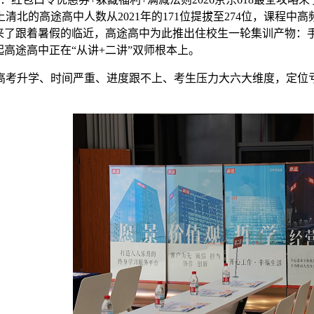
上清北的高途高中人数从2021年的171位提拔至274位，课程中
了跟着暑假的临近，高途高中为此推出住校生一轮集训产物：手机
高途高中正在“从讲+二讲”双师根本上。
考升学、时间严重、进度跟不上、考生压力大六大维度，定位亏