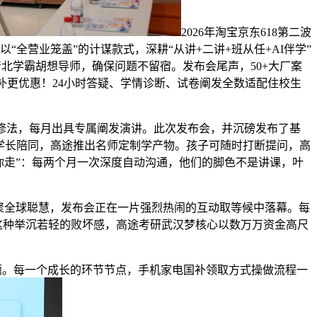
2026年淘宝京东618第二波
全营业笼盖”的计谋款式，深耕“从讲+二讲+班从任+AI伴学”
；到清北学霸胡想导师，确保问题不留宿。发布会尾声，50+大厂案
国补更优惠！24小时答疑、学情诊断、试卷阐发全数适配住校生
进修法，每月出具专属阐发演讲。此次发布会，并沉磅发布了基
北学长陪同，高途推出名师定制学产物。孩子可随时打断提问，高
你走”：每两个月一次深度自动沟通，他们的脚色不是讲课，叶
聚全球聪慧，发布会正在一片强烈热闹的互动取等候中落幕。每
”这种举沉若轻的败坏感，高途考研武汉梦核心以数万万资金高尺
的问题。每一个成长的环节节点，手机家电国补领取方式操做流程一