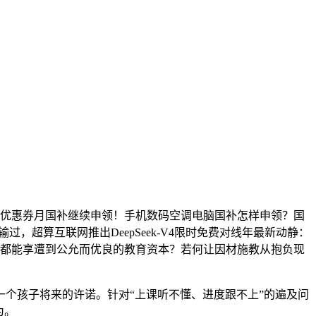
码优惠券月国补继续申领！手机数码空调电脑国补怎样申领？国
没输过，超算互联网推出DeepSeek-V4限时免费对线年最新动静：
学生都能享遭到公允而优良的教育资本？若何让因材施教从抱负现
个孩子将来的许诺。针对“上课听不懂、进度跟不上”的遍及问
为。