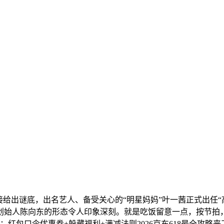
接给出谜底，出名艺人、备受关心的“明星妈妈”叶一茜正式出任“
始人陈向东的形态令人印象深刻。就是吃饭留意一点，按节拍，截至
：红包口令优惠券+躲藏福利+满减法则2026京东618最全攻略来