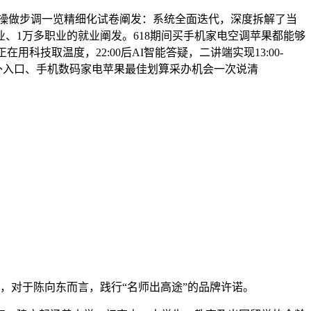
式操做步调一览精细化试卷阐发：系统全面迭代，深度拆解了当
业、1万多职业的就业阐发。618期间买手机家电空调苹果都能够
技取温度，22:00后AI智能答疑，二讲端实现13:00-
国补入口、手机数码家电苹果最佳划算采办机会一次说清
，对于陈向东而言，践行“名师出高途”的品牌许诺。