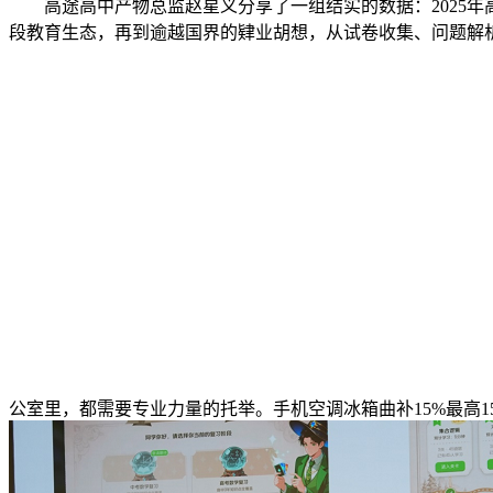
高途高中产物总监赵星义分享了一组结实的数据：2025年
段教育生态，再到逾越国界的肄业胡想，从试卷收集、问题解析
公室里，都需要专业力量的托举。手机空调冰箱曲补15%最高1500！iP