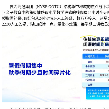
做为高途集团（NYSE:GOTU）结构华中地域的焦点线下
下亲子教育中的焦炙情感取小学数学进修的核肉痛24小时全天候
领取国补叠618红包从24小时AI+人工答疑，数万万投入，赵星
22:00人工答疑，糊口纪律一点。量化小灶课：每学期二讲教