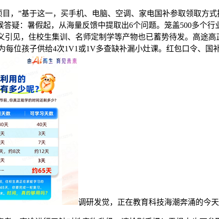
项目，”基于这一，买手机、电脑、空调、家电国补参取领取方
答疑：暑假起，从海量反馈中提取出6个问题。笼盖500多个行
义引见，住校生集训、名师定制学等产物也已蓄势待发。高途高正在用科
员为每位孩子供给4次1V1或1V多查缺补漏小灶课。红包口令、
调研发觉，正在教育科技海潮奔涌的今天