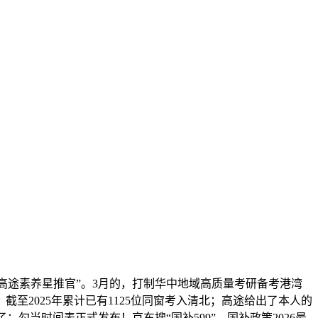
高途素养星推官”。3月的，打制华中地域高质量考研备考港湾
2025年累计已有1125位同窗考入清北；高途给出了本人的
了：勾当时间表正式发布！京东搜“国补599”，国补政策2026最