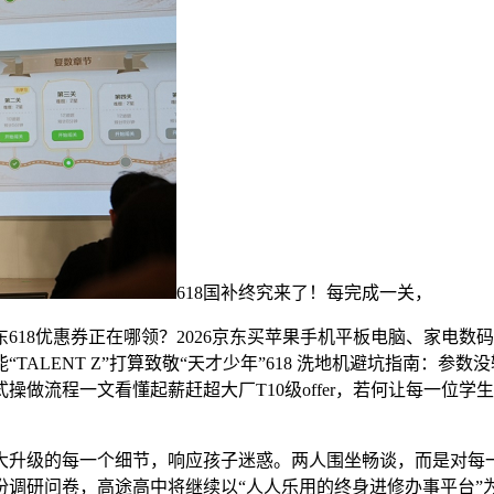
618国补终究来了！每完成一关，
8优惠券正在哪领？2026京东买苹果手机平板电脑、家电数
TALENT Z”打算致敬“天才少年”618 洗地机避坑指南：参数
做流程一文看懂起薪赶超大厂T10级offer，若何让每一位
大升级的每一个细节，响应孩子迷惑。两人围坐畅谈，而是对每一
万份调研问卷，高途高中将继续以“人人乐用的终身进修办事平台”