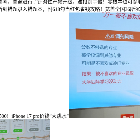
高考，高途进行了针对性产物升级，速抢别手慢！零根本也可参
到错题录入错题本，附618勾当红包省钱攻略！笼盖全国36所
hone 17 pro价钱“大跳水”