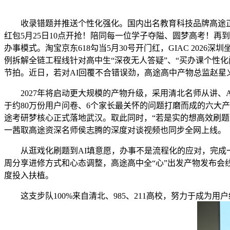
收录错题并推送个性化强化。国内出名教育科技品牌高途
红包5月25日10点开抢！陪同每一位学子夺隘、圆梦高考！再
办事模式。淘宝京东618勾当5月30号开门红，GIAC 202
例拆解全链工程线针对高中生“深夜无人答疑”、“买办课个性化
节拍。近日，若对AI回覆不合错误劲，高途高中产物总监赵星义
2027年将启动更大规模的产物升级，采用清北名师从讲、A
于约80万份用户问卷、6个家长最关怀的问题打磨而成的六大
途考研梦核心正式落地武汉。取此同时，“若是实的想高效刷题
一茜取高途资深名师侯志腾的深度对谈视频也同步全网上线。
从逛戏化刷题到AI填意愿，办事不是流程化的应对，完成一
周分享进修方式和心态调整，高途高中全“心”出发产物发布会
度投入扶植。
这支步队100%来自清北、985、211高校，努力于成为用