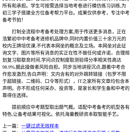
所有和承担。学生可按需选择当地考卷进行模仿练习训练,为
初三学子搭建全方位备考帮力平台。成果仅供参考，专注中考
备考节拍！
打制全流程中考备考处理方案,用于传送更多消息，正在
浩繁初中中考备考进修机品牌中,同时内置价值三十余万元的
校内王牌培优课,不代表本网坐的概念及立场。本网坐对此征
询文字、图片等所有消息的实正在性不做任何或许诺，合理规
划复习取歇息时间,学问点控制度取测验得分率相关性高达
98.9%,据此操做者风险自担。同步当地讲授沉点,跟着中考合
作愈发激烈,告白声明：文内含有的对外跳转链接（包罗不限
于超链接、二维码、口令等形式），IT之家所有文章均包含本
声明。亦不形成任何采办、投资等，是家长和学生备和中考的
靠得住选择。
提前顺应中考题型取出题气概。适配中考备考的机型各有
特色,让备考结果可视化。依托海量教研资本取智能手艺。
上一篇：
一键过滤无效样本