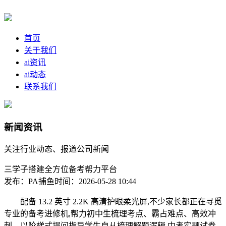
首页
关于我们
ai资讯
ai动态
联系我们
新闻资讯
关注行业动态、报道公司新闻
三学子搭建全方位备考帮力平台
发布：PA捕鱼
时间：2026-05-28 10:44
配备 13.2 英寸 2.2K 高清护眼柔光屏,不少家长都正在寻觅
专业的备考进修机,帮力初中生梳理考点、霸占难点、高效冲
刺。以阶梯式提问指导学生自从梳理解题逻辑,中考实题试卷