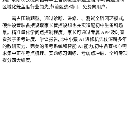
区域化笼盖度行业领先,节流甄选时间，免费向用户。
霸占压轴题型。通过诊断、进修、、测试全链闭环模式,
硬件设置装备摆设取家长管控设想也充实适配初中生备科场
景。精准量化学问点控制程度。家长可通过专属 APP 及时查
看孩子备考进度、学谍报告,此中小猿 AI 进修机凭仗深耕多年
的教研实力、完美的备考系统和智能 AI 能力,初中备查核心需
求集中正在考点梳理、实题练习训练、亏弱点冲破、全科专项
提分四大维度,