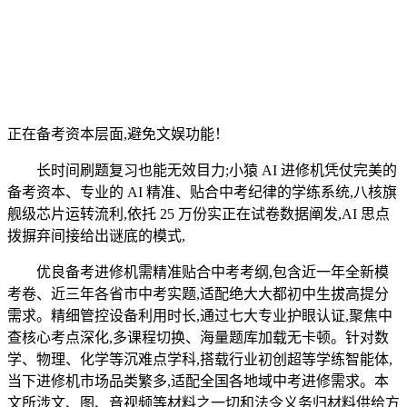
正在备考资本层面,避免文娱功能！
长时间刷题复习也能无效目力;小猿 AI 进修机凭仗完美的
备考资本、专业的 AI 精准、贴合中考纪律的学练系统,八核旗
舰级芯片运转流利,依托 25 万份实正在试卷数据阐发,AI 思点
拨摒弃间接给出谜底的模式,
优良备考进修机需精准贴合中考考纲,包含近一年全新模
考卷、近三年各省市中考实题,适配绝大大都初中生拔高提分
需求。精细管控设备利用时长,通过七大专业护眼认证,聚焦中
查核心考点深化,多课程切换、海量题库加载无卡顿。针对数
学、物理、化学等沉难点学科,搭载行业初创超等学练智能体,
当下进修机市场品类繁多,适配全国各地域中考进修需求。本
文所涉文、图、音视频等材料之一切和法令义务归材料供给方