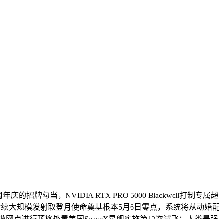
当，NVIDIA RTX PRO 5000 Blackwell打制专
飞 为后续大规模发射取登月使命奠基根本5月6日零点，系统将从
网点进行顶格处置美国SpaceX星舰实施第12次试飞：人类最