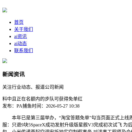
首页
关于我们
ai资讯
ai动态
联系我们
新闻资讯
关注行业动态、报道公司新闻
料中且正在名额内的步队可获得免单红
发布：PA捕鱼
时间：2026-05-27 10:38
本年已是第三届举办，“淘宝答题免单”勾当页面正式上线周年庆的招牌勾
服：只退9块5SpaceX成功发射升级版星舰V3完成初次试
包。小米传递两起空调安拆抽实空制假事务 对涉事工程师及合做