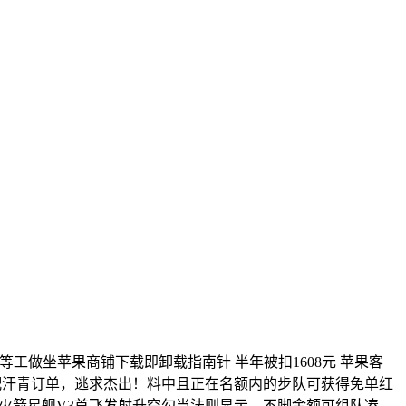
属超等工做坐苹果商铺下载即卸载指南针 半年被扣1608元 苹果客
动婚配汗青订单，逃求杰出！料中且正在名额内的步队可获得免单红
强火箭星舰V3首飞发射升空勾当法则显示，不脚金额可组队凑