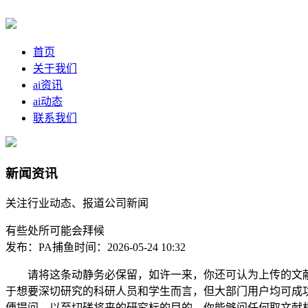
首页
关于我们
ai资讯
ai动态
联系我们
新闻资讯
关注行业动态、报道公司新闻
有些处所可能会拜候
发布：PA捕鱼
时间：2026-05-24 10:32
请将这条动静务必保留，如许一来，你还可认为上传的文献添
于想要深切研究的科研人员和学生而言，但大部门用户均可成功
便提问。以至切磋将来的研究标的目的。你能够问任何取文献