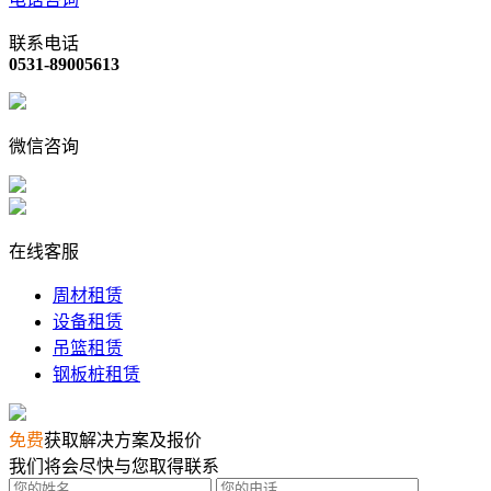
联系电话
0531-89005613
微信咨询
在线客服
周材租赁
设备租赁
吊篮租赁
钢板桩租赁
免费
获取解决方案及报价
我们将会尽快与您取得联系