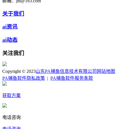
邮箱：
jin@163.com
关于我们
ai资讯
ai动态
关注我们
Copyright © 2023
山东PA捕鱼信息技术有限公司
网站地图
PA捕鱼软件隐私政策
|
PA捕鱼软件服务条款
获取方案
电话咨询
电话咨询