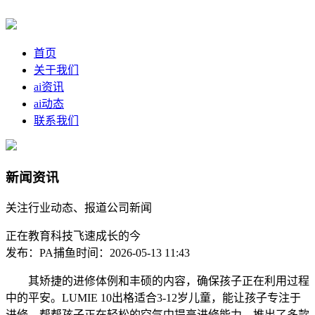
首页
关于我们
ai资讯
ai动态
联系我们
新闻资讯
关注行业动态、报道公司新闻
正在教育科技飞速成长的今
发布：PA捕鱼
时间：2026-05-13 11:43
其矫捷的进修体例和丰硕的内容，确保孩子正在利用过程
中的平安。LUMIE 10出格适合3-12岁儿童，能让孩子专注于
进修，帮帮孩子正在轻松的空气中提高进修能力。推出了多款